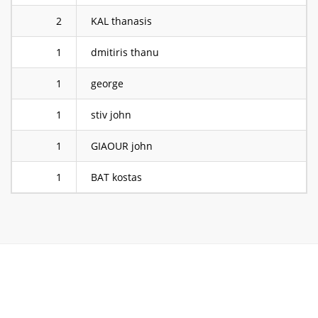
2
KAL thanasis
1
dmitiris thanu
1
george
1
stiv john
1
GIAOUR john
1
BAT kostas