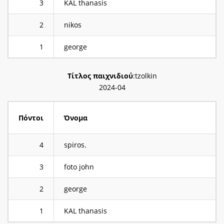
3
KAL thanasis
2
nikos
1
george
Τίτλος παιχνιδιού
:tzolkin
2024-04
Πόντοι
Όνομα
4
spiros.
3
foto john
2
george
1
KAL thanasis