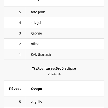
5
foto john
4
stiv john
3
george
2
nikos
1
KAL thanasis
Τίτλος παιχνιδιού
:eclipse
2024-04
Πόντοι
Όνομα
5
vagelis