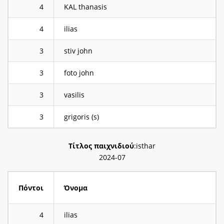
4
KAL thanasis
4
ilias
3
stiv john
3
foto john
3
vasilis
3
grigoris (s)
Τίτλος παιχνιδιού
:isthar
2024-07
Πόντοι
Όνομα
4
ilias