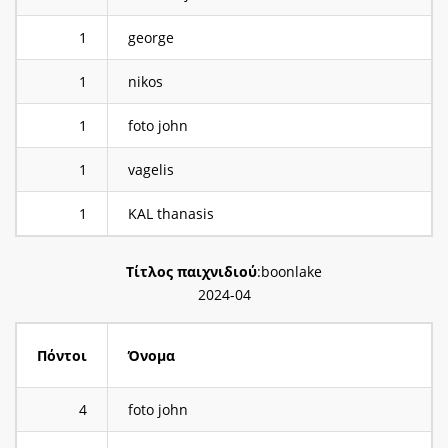
1
george
1
nikos
1
foto john
1
vagelis
1
KAL thanasis
Τίτλος παιχνιδιού
:boonlake
2024-04
Πόντοι
Όνομα
4
foto john