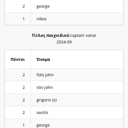
2
george
1
nikos
Τίτλος παιχνιδιού
:captain sonar
2024-09
Πόντοι
Όνομα
2
foto john
2
stiv john
2
grigoris (s)
2
vasilis
1
george