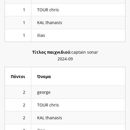
1
TOUR chris
1
KAL thanasis
1
ilias
Τίτλος παιχνιδιού
:captain sonar
2024-09
Πόντοι
Όνομα
2
george
2
TOUR chris
2
KAL thanasis