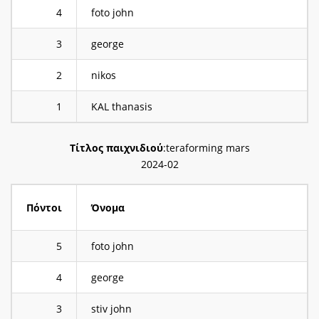
4
foto john
3
george
2
nikos
1
KAL thanasis
Τίτλος παιχνιδιού
:teraforming mars
2024-02
Πόντοι
Όνομα
5
foto john
4
george
3
stiv john