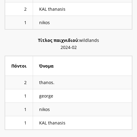
2
KAL thanasis
1
nikos
Τίτλος παιχνιδιού
:wildlands
2024-02
Πόντοι
Όνομα
2
thanos.
1
george
1
nikos
1
KAL thanasis